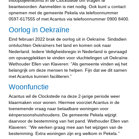
inloopbijeenkomst in de Clockstede om vragen te
beantwoorden. Aanmelden is niet nodig. Ook kunt u contact
opnemen met de gemeente Pekela via telefoonnummer
0597-617555 of met Acantus via telefoonnummer 0900 8400.
Oorlog in Oekraïne
Eind februari 2022 brak de oorlog uit in Oekraïne. Sindsdien
ontvluchten Oekraïners het land en komen ook naar
Nederland. Iedere Veiligheidsregio in Nederland is gevraagd
om opvangplekken te vinden voor vluchtelingen uit Oekraïne.
Wethouder Ellen van Klaveren: “Als gemeente vinden wij het
belangrijk om deze mensen te helpen. Fijn dat we dit samen
met Acantus kunnen faciliteren.”
Woonfunctie
Acantus wil de Clockstede na deze 2-jarige periode weer
klaarmaken voor wonen. Hiermee voorziet Acantus in de
toenemende vraag naar betaalbare woningen voor
éénpersoonshuishoudens. De gemeente Pekela wijzigt
daarvoor de bestemming van het pand. Wethouder Ellen van
Klaveren: ‘’We werken graag mee aan het wijzigen van de
bestemming. Extra woningen zijn erg welkom in Pekela.’’