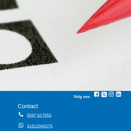
Volg ons
Contact
0597 617555
31613340275