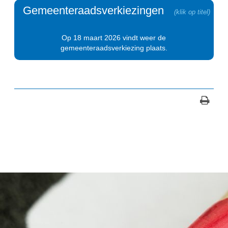
Gemeenteraadsverkiezingen
Op 18 maart 2026 vindt weer de
gemeenteraadsverkiezing plaats.