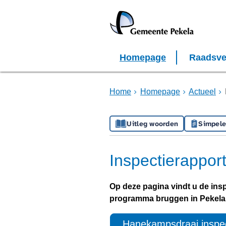
Homepage
Raadsve
Home
Homepage
Actueel
Uitleg woorden
Simpele
Inspectierappor
Op deze pagina vindt u de ins
programma bruggen in Pekela
Hanekampsdraai inspec