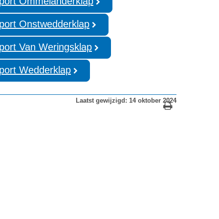
apport Ommelanderklap
apport Onstwedderklap
apport Van Weringsklap
apport Wedderklap
Laatst gewijzigd: 14 oktober 2024