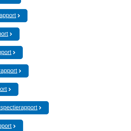
rapport
port
pport
rapport
ort
spectierapport
pport