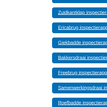
Zuidkantklap inspectie
Ericabrug inspectierap
Giekbadde inspectiera
Bakkersdraai inspectie
Freebrug inspectierapp
Samenwerkingsdraai in
Roefbadde inspectiera