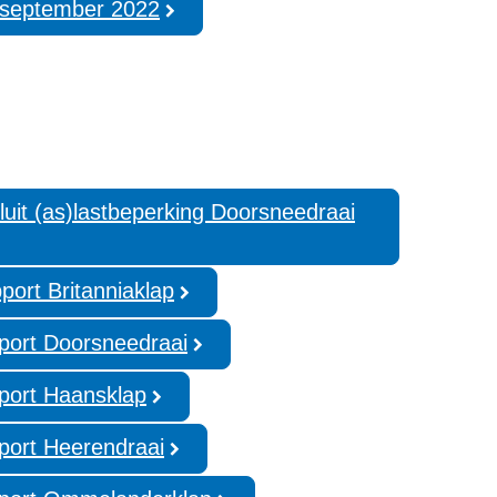
 september 2022
luit (as)lastbeperking Doorsneedraai
pport Britanniaklap
pport Doorsneedraai
pport Haansklap
pport Heerendraai