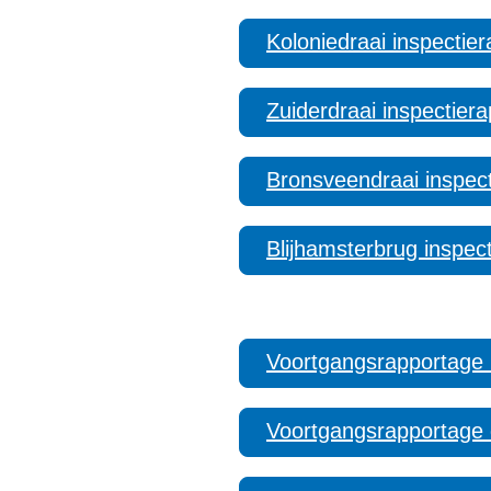
Koloniedraai inspectier
Zuiderdraai inspectiera
Bronsveendraai inspect
Blijhamsterbrug inspec
Voortgangsrapportage
Voortgangsrapportage