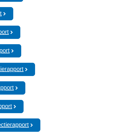
t
port
port
ierapport
apport
pport
ctierapport