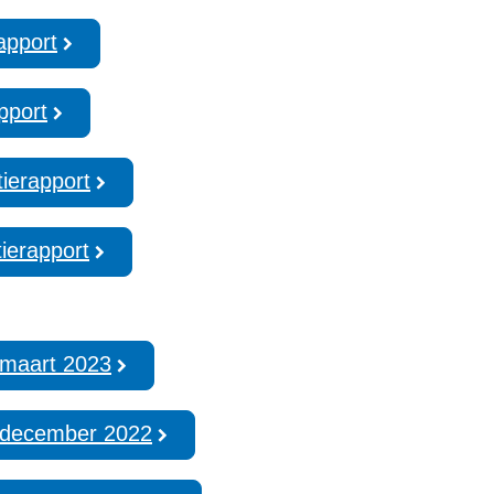
apport
pport
ierapport
tierapport
 maart 2023
 december 2022