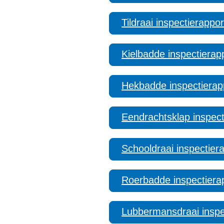
Tildraai inspectierappor
Kielbadde inspectierap
Hekbadde inspectierap
Eendrachtsklap inspect
Schooldraai inspectier
Roerbadde inspectiera
Lubbermansdraai inspe