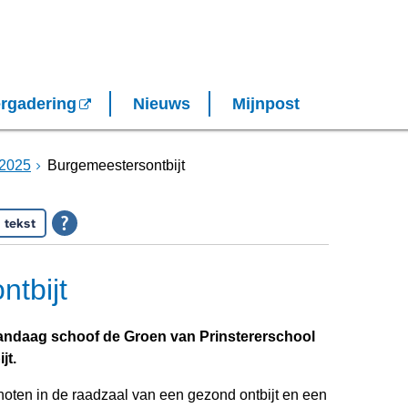
rgadering
Nieuws
Mijnpost
2025
Burgemeestersontbijt
 tekst
tbijt
vandaag schoof de Groen van Prinstererschool
jt.
enoten in de raadzaal van een gezond ontbijt en een