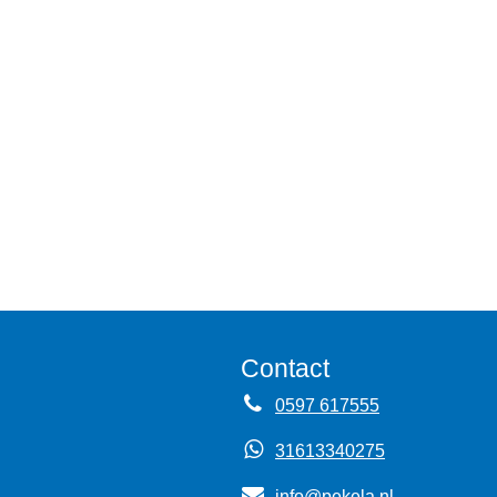
Contact
0597 617555
31613340275
info@pekela.nl