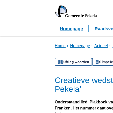
Homepage
Raadsve
Home
Homepage
Actueel
Uitleg woorden
Simpele
Creatieve wedstri
Pekela’
Onderstaand lied ‘Plakboek van
Franken. Het nummer gaat over