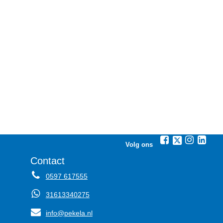
Volg ons
Contact
0597 617555
31613340275
info@pekela.nl