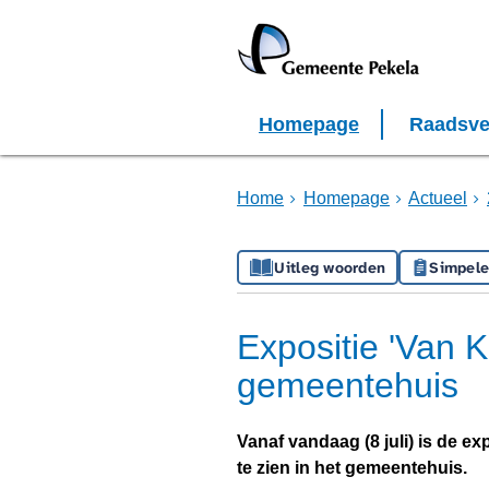
Homepage
Raadsve
Home
Homepage
Actueel
Uitleg woorden
Simpele
Expositie 'Van Ko
gemeentehuis
Vanaf vandaag (8 juli) is de ex
te zien in het gemeentehuis.