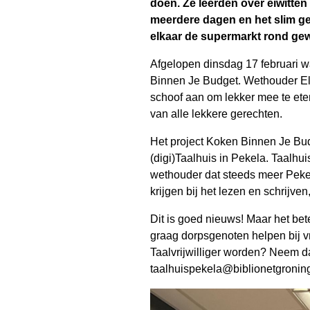
doen. Ze leerden over eiwitte
meerdere dagen en het slim geb
elkaar de supermarkt rond gewe
Afgelopen dinsdag 17 februari wa
Binnen Je Budget. Wethouder Elle
schoof aan om lekker mee te eten
van alle lekkere gerechten.
Het project Koken Binnen Je Bu
(digi)Taalhuis in Pekela. Taalhu
wethouder dat steeds meer Pekel
krijgen bij het lezen en schrijve
Dit is goed nieuws! Maar het betek
graag dorpsgenoten helpen bij 
Taalvrijwilliger worden? Neem d
taalhuispekela@biblionetgronin