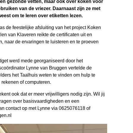
n en gezonde vetten, maar ook over koken voor
ruiken van de vriezer. Daarnaast zijn ze met
est om te leren over etiketten lezen.
s de feestelijke afsluiting van het project Koken
n van Klaveren reikte de certificaten uit en
, naar de ervaringen te luisteren en te proeven
dget werd mede georganiseerd door het
iscoördinator Lynne van Bruggen vertelde de
ders het Taalhuis weten te vinden om hulp te
n, rekenen of computeren.
ent ook dat er meer vrijwilligers nodig zijn. Wil jij
vragen over basisvaardigheden en een
an contact op met Lynne via 0625076118 of
gen.nl