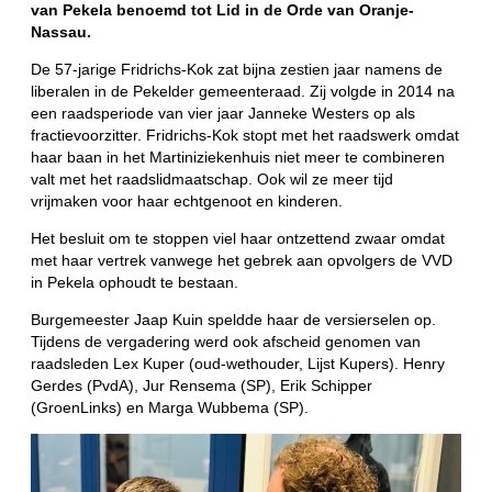
van Pekela benoemd tot Lid in de Orde van Oranje-
Nassau.
De 57-jarige Fridrichs-Kok zat bijna zestien jaar namens de
liberalen in de Pekelder gemeenteraad. Zij volgde in 2014 na
een raadsperiode van vier jaar Janneke Westers op als
fractievoorzitter. Fridrichs-Kok stopt met het raadswerk omdat
haar baan in het Martiniziekenhuis niet meer te combineren
valt met het raadslidmaatschap. Ook wil ze meer tijd
vrijmaken voor haar echtgenoot en kinderen.
Het besluit om te stoppen viel haar ontzettend zwaar omdat
met haar vertrek vanwege het gebrek aan opvolgers de VVD
in Pekela ophoudt te bestaan.
Burgemeester Jaap Kuin speldde haar de versierselen op.
Tijdens de vergadering werd ook afscheid genomen van
raadsleden Lex Kuper (oud-wethouder, Lijst Kupers). Henry
Gerdes (PvdA), Jur Rensema (SP), Erik Schipper
(GroenLinks) en Marga Wubbema (SP).