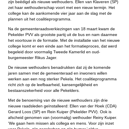
zijn beëdigd als nieuwe wethouders. Ellen van Klaveren (SP)
zet haar wethouderschap voort met een nieuw termijn. Het
college kan de aankomende vier jaar aan de slag met de
plannen uit het coalitieprogramma.
Na de gemeenteraadsverkiezingen van 18 maart kwam de
Pekelder PVV als grootste partij uit de bus en nam daarmee
het voortouw in de formatie. Met de installatie van het nieuwe
college komt er een einde aan het formatieproces, dat werd
begeleid door voormalig Tweede Kamerlid en oud-
burgemeester Rikus Jager.
De nieuwe wethouders benadrukken dat zij de komende
jaren samen met de gemeenteraad en inwoners willen
werken aan een nog sterker Pekela. Het coalitieprogramma
richt zich op de leefbaarheid, kansengelijkheid en
bestaanszekerheid voor alle Pekelders.
Met de benoeming van de nieuwe wethouders zijn drie
nieuwe raadsleden geïnstalleerd: Ellen van der Hoek (CDA)
Gerard Loos (SP) en Rein Kuiper (Pekelder PVV). Ook is
afscheid genomen van (voormalig) wethouder Reiny Kuiper.
‘We gaan hem missen als collega en mens. Voor zijn inzet
voor Pekela, zijn gezelschap en zijn humor,’ aldus