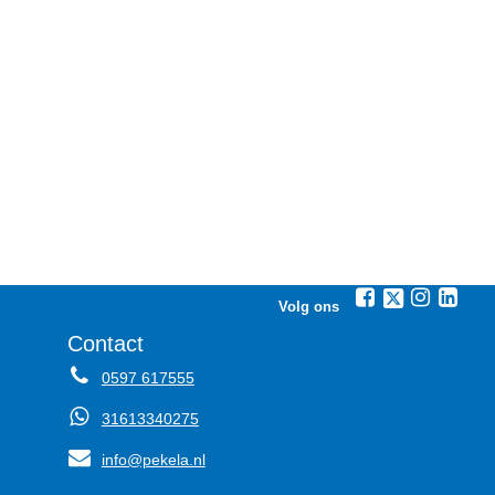
Volg ons
Contact
0597 617555
31613340275
info@pekela.nl