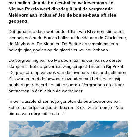
met ballen. Jeu de boules-ballen welteverstaan. In
Nieuwe Pekela werd dinsdag 9 juni de vergroende
Meidoornlaan inclusief Jeu de boules-baan officieel
geopend.
Dat gebeurde door wethouder Ellen van Klaveren, die eerst
vier setjes Jeu de Boules ballen uitdeelde aan de Clockstede,
de Meyborgh, De Kiepe en De Badde en vervolgens een
balletje ging gooien op de gloednieuwe boulesbaan.
De vergroening van de Meidoornlaan is een van de eerste
stappen in het dorpsvernieuwingsproject Thuus in Nij Pekel.
‘Dit project is op verzoek van de inwoners tot stand gekomen.
Zij kwamen met de bewonersavonden met het idee en wij
hebben geprobeerd het uit te voeren. Vergroenen en elkaar
ontmoeten in één’ aldus de wethouder.
In een aarzelend zonnetje genoten de buurtbewoners van
koffie, poffertjes en jeu de boulen. ‘Kiek’, zei er eentje. ‘Nou
binnenve n dórp mit baaln…'