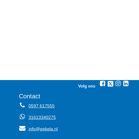
Volg ons
Contact
0597 617555
31613340275
info@pekela.nl