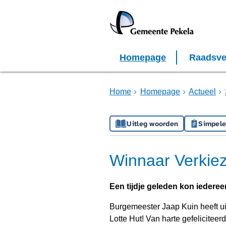
Homepage
Raadsve
Home
Homepage
Actueel
Uitleg woorden
Simpele
Winnaar Verkiez
Een tijdje geleden kon iedere
Burgemeester Jaap Kuin heeft ui
Lotte Hut! Van harte gefelicitee