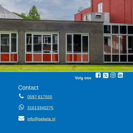
Volg ons
Contact
0597 617555
31613340275
info@pekela.nl