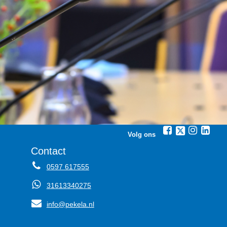
Volg ons
Contact
0597 617555
31613340275
info@pekela.nl