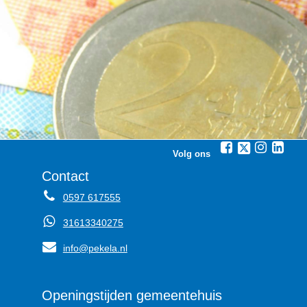
Volg ons
Contact
0597 617555
31613340275
info@pekela.nl
Openingstijden gemeentehuis